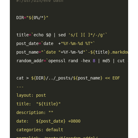
DIR
=
"
${
0%/*
}
"
title
=
`
echo $@ | sed 
's/[ ][ ]*/-/g'
`
post_date
=
`
date  +
"%Y-%m-%d %T"
`
post_name
=
"`date "
+%Y-%m-%d
"`-
${
title
}
.markdown"
random_addr
=
`
openssl rand -hex 
8
 | md5 | cut -c1-
cat > 
${
DIR
}
/../_posts/
${
post_name
}