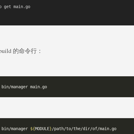
o get main.go

 build 的命令行：
 bin/manager 
${
MODULE
}