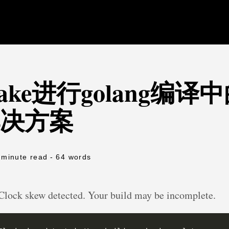
ake进行golang编译
决方案
 minute read
- 64 words
 skew detected. Your build may be incomplete.