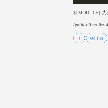
${MODULE} 
/path/to/the
IT
Golang