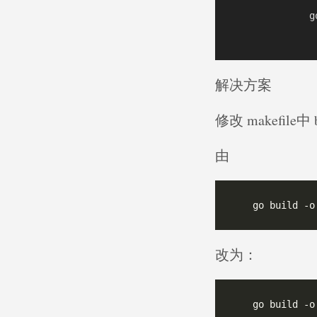
              g
解决方案
修改 makefile中
由
改为：
    go build -o