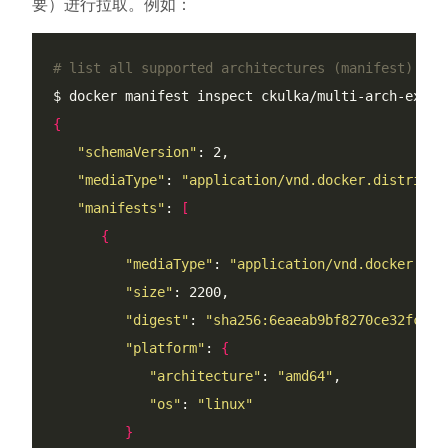
要）进行拉取。例如：
# list all supported architectures (manifest):
{
"schemaVersion"
"mediaType"
: 
"application/vnd.docker.distribut
"manifests"
: 
[
{
"mediaType"
: 
"application/vnd.docker.dis
"size"
"digest"
: 
"sha256:6eaeab9bf8270ce32fc974
"platform"
: 
{
"architecture"
: 
"amd64"
"os"
: 
"linux"
}