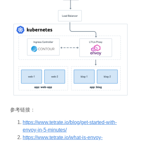
参考链接：
https://www.tetrate.io/blog/get-started-with-
envoy-in-5-minutes/
https://www.tetrate.io/what-is-envoy-