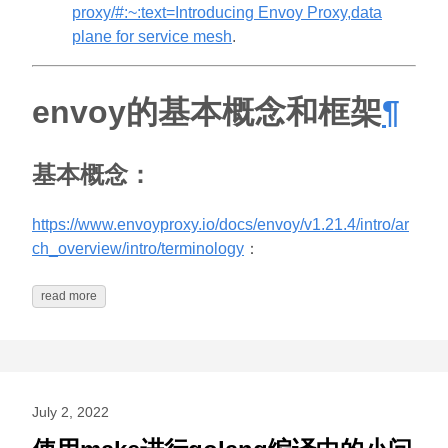
proxy/#:~:text=Introducing Envoy Proxy,data
plane for service mesh
.
envoy的基本概念和框架
¶
基本概念：
https://www.envoyproxy.io/docs/envoy/v1.21.4/intro/ar
ch_overview/intro/terminology
：
read more
July 2, 2022