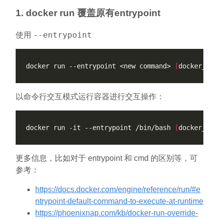
1. docker run 覆盖原有entrypoint
--entrypoint
使用
docker run --entrypoint <new command> 
[
docker_ima
以命令行交互模式运行容器进行交互操作：
docker run -it --entrypoint /bin/bash 
[
docker_ima
更多信息，比如对于 entrypoint 和 cmd 的区别等，可
参考：
https://docs.docker.com/engine/reference/run/#e
ntrypoint-default-command-to-execute-at-runtime
https://phoenixnap.com/kb/docker-run-override-