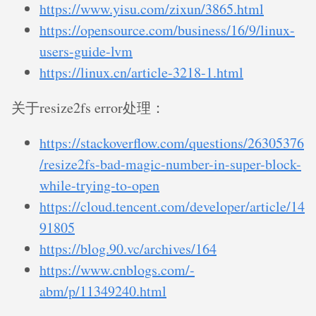
https://www.yisu.com/zixun/3865.html
https://opensource.com/business/16/9/linux-
users-guide-lvm
https://linux.cn/article-3218-1.html
关于resize2fs error处理：
https://stackoverflow.com/questions/26305376
/resize2fs-bad-magic-number-in-super-block-
while-trying-to-open
https://cloud.tencent.com/developer/article/14
91805
https://blog.90.vc/archives/164
https://www.cnblogs.com/-
abm/p/11349240.html