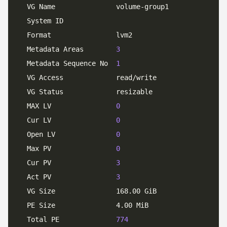
  Metadata Areas        
3
  Metadata Sequence No  
1
  MAX LV                
0
  Cur LV                
0
  Open LV               
0
  Max PV                
0
  Cur PV                
3
  Act PV                
3
  Total PE              
774