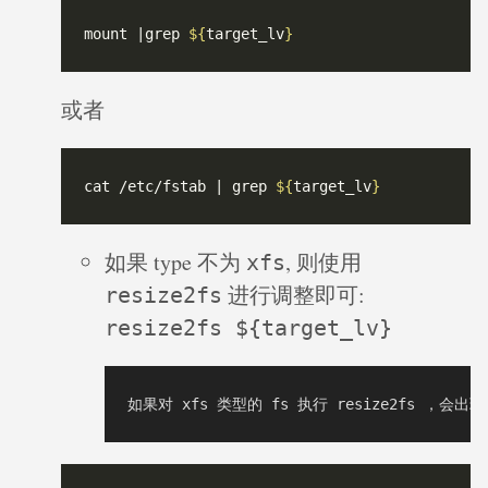
mount |grep 
${
target_lv
}
或者
cat /etc/fstab | grep 
${
target_lv
}
如果 type 不为
, 则使用
xfs
进行调整即可:
resize2fs
resize2fs ${target_lv}