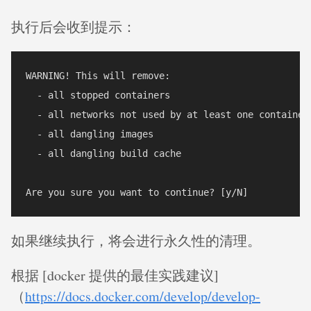
执行后会收到提示：
WARNING! This will remove:

  - all stopped containers

  - all networks not used by at least one container

  - all dangling images

  - all dangling build cache

如果继续执行，将会进行永久性的清理。
根据 [docker 提供的最佳实践建议]
（
https://docs.docker.com/develop/develop-