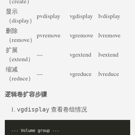
（create）
显示
pvdisplay
vgdisplay
lvdisplay
（display）
删除
pvremove
vgremove
lvremove
（remove）
扩展
—
vgextend
lvextend
（extend）
缩减
—
vgreduce
lvreduce
（reduce）
逻辑卷扩容步骤
查看卷组情况
vgdisplay