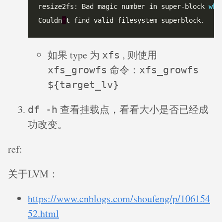
resize2fs: Bad magic number in super-block 
whi
Couldn
'
如果 type 为
, 则使用
xfs
命令：
xfs_growfs
xfs_growfs
${target_lv}
查看挂载点，看看大小是否已经成
df -h
功改变。
ref:
关于LVM：
https://www.cnblogs.com/shoufeng/p/106154
52.html