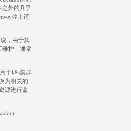
文件之外的几乎
voy停止运
来说，由于其
工维护，通常
用于k8s集群
转换为相关的
关资源进行监
sador）、