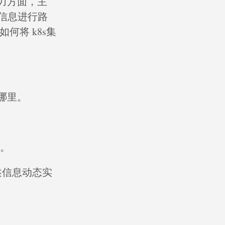
能力方面，主
配置信息进行路
何将 k8s集
哪里。
程。
描述信息动态实